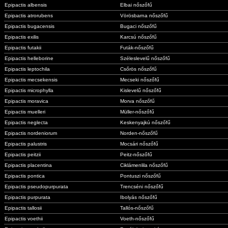
Epipactis albensis
Elbai nőszőfű
Epipactis atrorubens
Vörösbarna nőszőfű
Epipactis bugacensis
Bugaci nőszőfű
Epipactis exilis
Karcsú nőszőfű
Epipactis futakii
Futák-nőszőfű
Epipactis helleborine
Széleslevelű nőszőfű
Epipactis leptochila
Csőrös nőszőfű
Epipactis mecsekensis
Mecseki nőszőfű
Epipactis microphylla
Kislevelű nőszőfű
Epipactis moravica
Morva nőszőfű
Epipactis muelleri
Müller-nőszőfű
Epipactis neglecta
Keskenyajkú nőszőfű
Epipactis nordeniorum
Norden-nőszőfű
Epipactis palustris
Mocsári nőszőfű
Epipactis peitzii
Peitz-nőszőfű
Epipactis placentina
Ciklámenlila nőszőfű
Epipactis pontica
Pontuszi nőszőfű
Epipactis pseudopurpurata
Trencséni nőszőfű
Epipactis purpurata
Ibolyás nőszőfű
Epipactis tallosii
Tallós-nőszőfű
Epipactis voethii
Voeth-nőszőfű