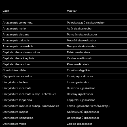
Latin
Magyar
Anacamptis coriophora
Poloskaszagú sisakoskosbor
Anacamptis morio
Agár sisakoskosbor
Anacamptis elegans
Pompás sisakoskosbor
Anacamptis palustris
Mocsári sisakoskosbor
Anacamptis pyramidalis
Tornyos sisakoskosbor
Cephalanthera damasonium
Fehér madársisak
Cephalanthera longifolia
Kardos madársisak
Cephalanthera rubra
Piros madársisak
Corallorhiza trifida
Erdei korallgyökér
Cypripedium calceolus
Erdei papucskosbor
Dactylorhiza fuchsii
Erdei ujjaskosbor
Dactylorhiza incarnata
Hússzínű ujjaskosbor
Dactylorhiza incarnata subsp. ochroleuca
Halvány ujjaskosbor
Dactylorhiza lapponica
Lappföldi ujjaskosbor
Dactylorhiza maculata subsp. transsilvanica
Foltos ujjaskosbor (erdélyi alfaja)
Dactylorhiza majalis
Széleslevelű ujjaskosbor
Dactylorhiza sambucina
Bodzaszagú ujjaskosbor
Dactylorhiza viridis
Zöldike ujjaskosbor