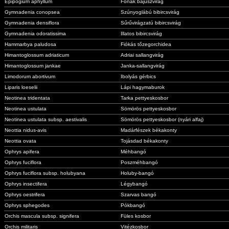
Epipogium aphyllum
Fonák bajuszvirág
Gymnadenia conopsea
Szúnyoglábú bibircsvirág
Gymnadenia densiflora
Sűrűvirágzatú bibircsvirág
Gymnadenia odoratissima
Illatos bibircsvirág
Hammarbya paludosa
Fiókás tőzegorchidea
Himantoglossum adriaticum
Adriai sallangvirág
Himantoglossum jankae
Janka-sallangvirág
Limodorum abortivum
Ibolyás gérbics
Liparis loeselii
Lápi hagymaburok
Neotinea tridentata
Tarka pettyeskosbor
Neotinea ustulata
Sömörös pettyeskosbor
Neotinea ustulata subsp. aestivalis
Sömörös pettyeskosbor (nyári alfaj)
Neottia nidus-avis
Madárfészek békakonty
Neottia ovata
Tojásdad békakonty
Ophrys apifera
Méhbangó
Ophrys fuciflora
Poszméhbangó
Ophrys fuciflora subsp. holubyana
Holuby-bangó
Ophrys insectifera
Légybangó
Ophrys oestrifera
Szarvas bangó
Ophrys sphegodes
Pókbangó
Orchis mascula subsp. signifera
Füles kosbor
Orchis militaris
Vitézkosbor