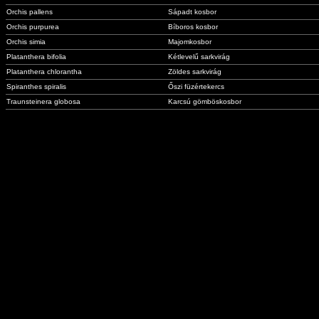
Orchis pallens
Sápadt kosbor
Orchis purpurea
Bíboros kosbor
Orchis simia
Majomkosbor
Platanthera bifolia
Kétlevelű sarkvirág
Platanthera chlorantha
Zöldes sarkvirág
Spiranthes spiralis
Őszi füzértekercs
Traunsteinera globosa
Karcsú gömböskosbor