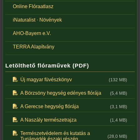
Online Flóraatlasz
iNaturalist · Növények
AHO-Bayern e.V.
TERRA Alapítvány
Letölthető flóraművek (PDF)
Új magyar füvészkönyv
(132 MB)
A Börzsöny hegység edényes flórája
(5,4 MB)
A Gerecse hegység flórája
(3,1 MB)
A Naszály természetrajza
(1,4 MB)
Természetvédelem és kutatás a
(28,0 MB)
Turjánvidék északi részén