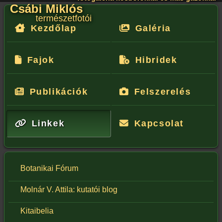
Csábi Miklós
természetfotói
Kezdőlap
Galéria
Fajok
Hibridek
Publikációk
Felszerelés
Linkek
Kapcsolat
Botanikai Fórum
Molnár V. Attila: kutatói blog
Kitaibelia